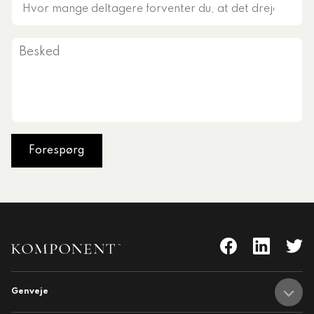
Hvor
mange
deltagere
Besked
forventer
du,
at
det
drejer
sig
om?
Genveje
nent
Adresser