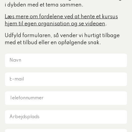
i dybden med et tema sammen.
tlige Formidler- og
Læs mere om fordelene ved at hente et kursus
eruddannelse®
hjem til egen organisation og se videoen
.
Udfyld formularen, så vender vi hurtigt tilbage
med et tilbud eller en opfølgende snak.
ligatoriske moduler – Kommunom
Navn
sesugen
E-
mail
Telefonnummer
Arbejdsplads