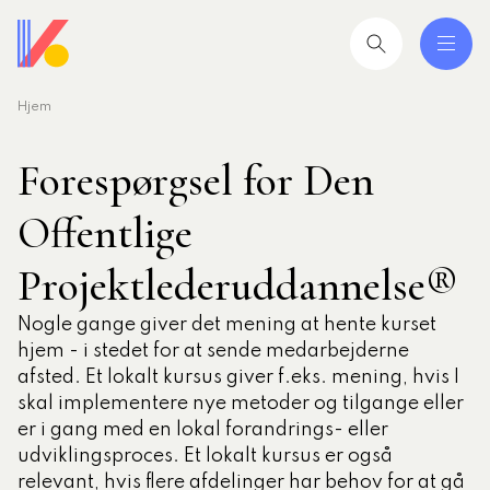
Hjem
 og uddannelser
ing
Forespørgsel for Den
mråder
Offentlige
ing
Projektlederuddannelse®
Nogle gange giver det mening at hente kurset
seret
hjem - i stedet for at sende medarbejderne
esøgte
afsted. Et lokalt kursus giver f.eks. mening, hvis I
smiljørådgiver
skal implementere nye metoder og tilgange eller
er i gang med en lokal forandrings- eller
artikler
udviklingsproces. Et lokalt kursus er også
 2026: Ledere der lykkes
relevant, hvis flere afdelinger har behov for at gå