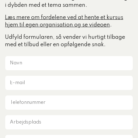
i dybden med et tema sammen.
tlige Formidler- og
Læs mere om fordelene ved at hente et kursus
eruddannelse®
hjem til egen organisation og se videoen
.
Udfyld formularen, så vender vi hurtigt tilbage
med et tilbud eller en opfølgende snak.
ligatoriske moduler – Kommunom
Navn
sesugen
E-
mail
Telefonnummer
Arbejdsplads