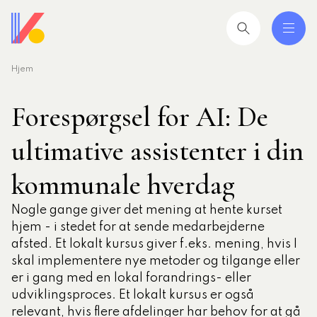
Hjem
 og uddannelser
ing
Forespørgsel for AI: De
mråder
ultimative assistenter i din
ing
kommunale hverdag
Nogle gange giver det mening at hente kurset
seret
hjem - i stedet for at sende medarbejderne
esøgte
afsted. Et lokalt kursus giver f.eks. mening, hvis I
smiljørådgiver
skal implementere nye metoder og tilgange eller
er i gang med en lokal forandrings- eller
artikler
udviklingsproces. Et lokalt kursus er også
 2026: Ledere der lykkes
relevant, hvis flere afdelinger har behov for at gå