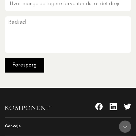
Hvor
mange
deltagere
Besked
forventer
du,
at
det
drejer
sig
om?
Genveje
nent
Adresser