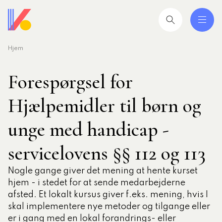
Hjem
 og uddannelser
ing
Forespørgsel for
mråder
Hjælpemidler til børn og
ing
unge med handicap -
servicelovens §§ 112 og 113
seret
esøgte
Nogle gange giver det mening at hente kurset
smiljørådgiver
hjem - i stedet for at sende medarbejderne
afsted. Et lokalt kursus giver f.eks. mening, hvis I
artikler
skal implementere nye metoder og tilgange eller
 2026: Ledere der lykkes
er i gang med en lokal forandrings- eller