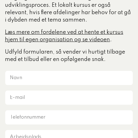
udviklingsproces. Et lokalt kursus er også
relevant, hvis flere afdelinger har behov for at gå
tlige Formidler- og
i dybden med et tema sammen.
eruddannelse®
Læs mere om fordelene ved at hente et kursus
hjem til egen organisation og se videoen
.
ligatoriske moduler – Kommunom
Udfyld formularen, så vender vi hurtigt tilbage
med et tilbud eller en opfølgende snak.
sesugen
Navn
E-
mail
Telefonnummer
Arbejdsplads