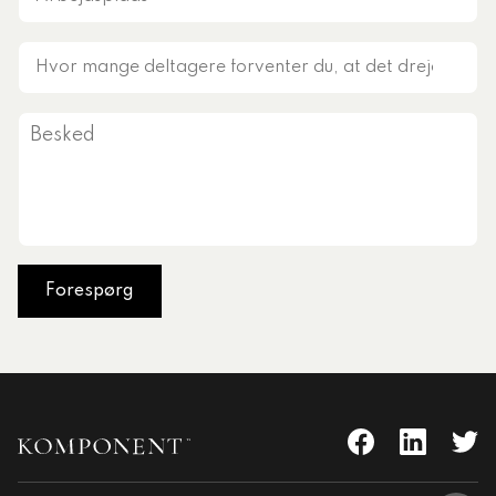
Hvor
mange
deltagere
Besked
forventer
du,
at
det
drejer
sig
om?