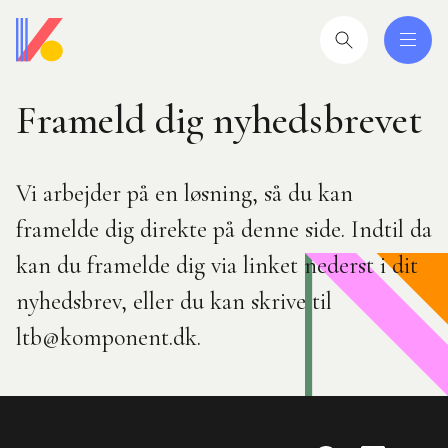
Gå
til
hovedindhold
Frameld dig nyhedsbrevet
 og uddannelser
ing
mråder
Vi arbejder på en løsning, så du kan
framelde dig direkte på denne side. Indtil da
ing
kan du framelde dig via linket nederst i dit
nyhedsbrev, eller du kan skrive til
seret
esøgte
ltb@komponent.dk.
smiljørådgiver
artikler
 2026: Ledere der lykkes