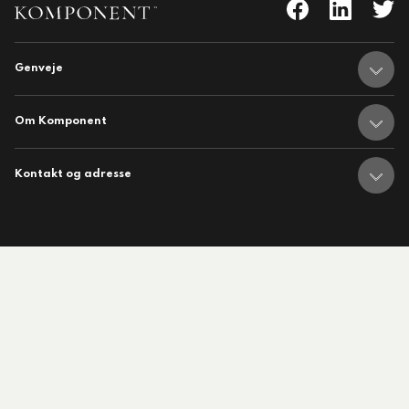
tlige Formidler- og
eruddannelse®
Genveje
Om Komponent
ligatoriske moduler – Kommunom
Kontakt og adresse
sesugen
nent
Adresser
hedsbrev
Om Komponent
Medarbejdere
Job hos Komponent