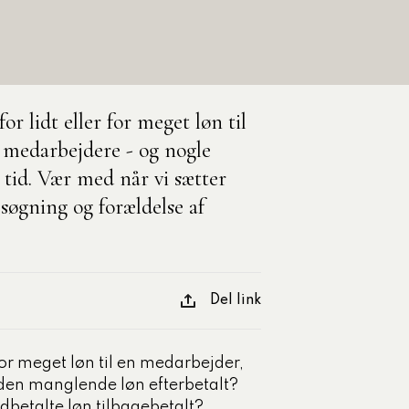
Med egne ord
Komponents t
Onlineforløb
kompetencer
Uddannelsesugen
Udgivet den 10-06-
for lidt eller for meget løn til
 medarbejdere - og nogle
Se alle artikle
g tid. Vær med når vi sætter
esøgning og forældelse af
Del link
r for meget løn til en medarbejder,
en manglende løn efterbetalt?
betalte løn tilbagebetalt?