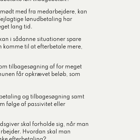
 mødt med fra medarbejdere, kan
 fejlagtige lønudbetaling har
get lang tid.
kan i sådanne situationer spare
komme til at efterbetale mere,
 om tilbagesøgning af for meget
mmunen får opkrævet beløb, som
betaling og tilbagesøgning samt
 følge af passivitet eller
sgiver skal forholde sig, når man
edarbejder. Hvordan skal man
 ske efterbetaling?