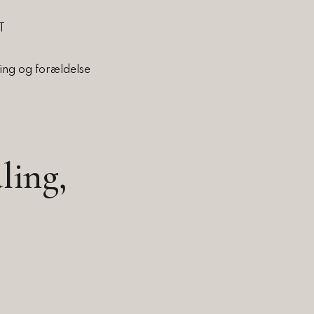
T
ing og forældelse
Nyeste artikler
Case
Med beboerko
refleksion let
ling,
g
Udgivet den 26-06-
Viden og inspiration
Fra valgkamp 
ådgiver
kommunalpol
Udgivet den 25-06-
Uddannelse
Den Offentlige Formidler- og Underv