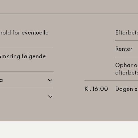
old for eventuelle
Efterbet
Renter
omkring følgende
Ophør af
efterbet
ma
Kl. 16:00
Dagen er