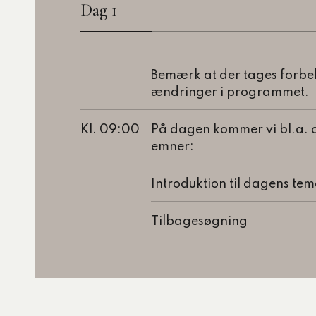
Dag 1
Bemærk at der tages forbeh
ændringer i programmet.
Kl. 09:00
På dagen kommer vi bl.a. 
emner:
Introduktion til dagens te
Tilbagesøgning