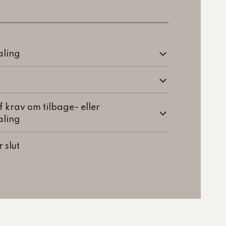
aling
 krav om tilbage- eller
aling
 slut