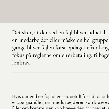
nelse
aområder
3 obligatoriske moduler – Kommunom
k og demokrati
Det sker, at der ved en fejl bliver udbetalt 
e
en medarbejder eller måske en hel gruppe
rdsudvikling med
gange bliver fejlen først opdaget efter lan
lisering
fokus på reglerne om efterbetaling, tilbag
 personale
lønkrav.
ter, processer og
ling
i, data og styring
tning og administration
Hvis der ved en fejl bliver udbetalt for lidt elle
ecialiserede
er spørgsmålet, om medarbejderen kan kræve d
nområde
Eller om kommunen kan kræve den for meget ud