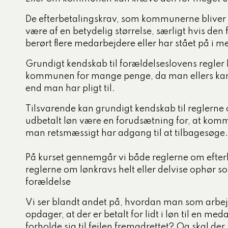
tigelse
De efterbetalingskrav, som kommunerne bliver
ed og ældre
være af en betydelig størrelse, særligt hvis den
berørt flere medarbejdere eller har stået på i me
ecialiserede børne- og
mråde
Grundigt kendskab til forældelseslovens regler 
kommunen for mange penge, da man ellers kan 
og dagtilbud
end man har pligt til.
, miljø og klima
Tilsvarende kan grundigt kendskab til reglerne
udbetalt løn være en forudsætning for, at ko
man retsmæssigt har adgang til at tilbagesøge.
På kurset gennemgår vi både reglerne om efter
reglerne om lønkravs helt eller delvise ophør som
forældelse
Vi ser blandt andet på, hvordan man som arbejd
opdager, at der er betalt for lidt i løn til en m
forholde sig til fejlen fremadrettet? Og skal der