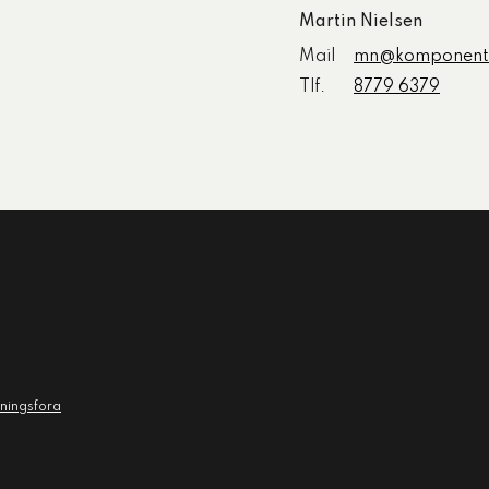
Martin Nielsen
Mail
mn@komponent
Tlf.
8779 6379
vningsfora