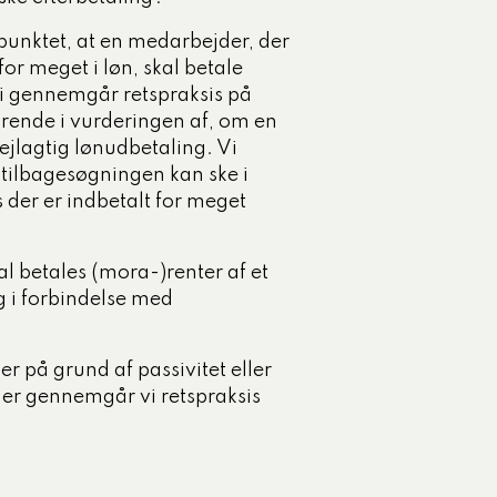
spunktet, at en medarbejder, der
or meget i løn, skal betale
vi gennemgår retspraksis på
ørende i vurderingen af, om en
ejlagtig lønudbetaling. Vi
ilbagesøgningen kan ske i
 der er indbetalt for meget
 betales (mora-)renter af et
g i forbindelse med
er på grund af passivitet eller
der gennemgår vi retspraksis