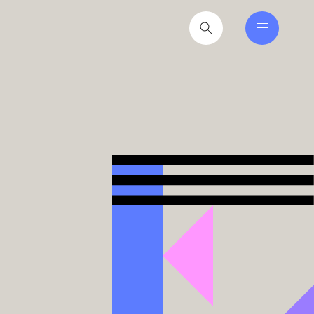
nferencer er den faglige
tere at få ind i hverdagen
2026
til hverdag for nyvalgte
itikere
2026
iseruddannelse®