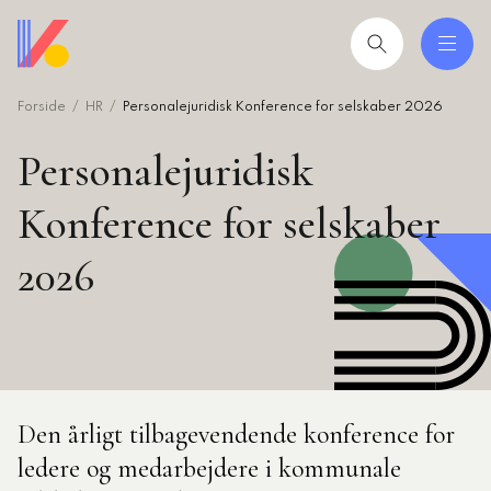
Gå
til
hovedindhold
Forside
HR
Personalejuridisk Konference for selskaber 2026
 og uddannelser
ing
Personalejuridisk
mråder
Konference for selskaber
2026
ing
seret
esøgte
smiljørådgiver
Den årligt tilbagevendende konference for
artikler
ledere og medarbejdere i kommunale
 2026: Ledere der lykkes