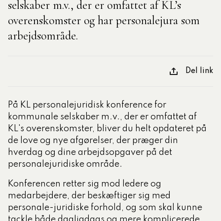
selskaber m.v., der er omfattet af KL’s
overenskomster og har personalejura som
tlige Formidler- og
arbejdsområde.
eruddannelse®
Del link
ligatoriske moduler – Kommunom
På KL personalejuridisk konference for
sesugen
kommunale selskaber m.v., der er omfattet af
KL's overenskomster, bliver du helt opdateret på
de love og nye afgørelser, der præger din
hverdag og dine arbejdsopgaver på det
personalejuridiske område.
Konferencen retter sig mod ledere og
medarbejdere, der beskæftiger sig med
personale-juridiske forhold, og som skal kunne
tackle både dagligdags og mere komplicerede