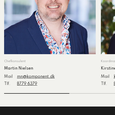
Chefkonsulent
Koordina
Martin Nielsen
Kirsti
Mail
mn@komponent.dk
Mail
Tlf.
8779 6379
Tlf.