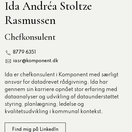
Ida Andréa Stoltze
Rasmussen
tlige Formidler- og
eruddannelse®
Chefkonsulent
ligatoriske moduler – Kommunom
8779 6351
iasr@komponent.dk
sesugen
Ida er chefkonsulent i Komponent med særligt
ansvar for datadrevet rådgivning. Ida har
gennem sin karriere opnået stor erfaring med
dataanalyser og udvikling af dataunderstøttet
styring, planlægning, ledelse og
kvalitetsudvikling i kommunal kontekst.
Find mig på LinkedIn