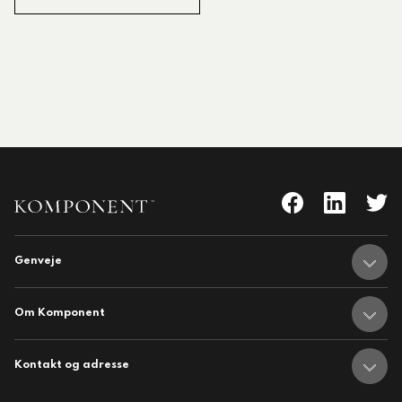
Genveje
nent
Adresser
Om Komponent
hedsbrev
Om Komponent
Medarbejdere
Kontakt og adresse