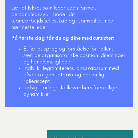
Lær at lykkes som leder uden formelt
personaleansvar. Både i dit
team/arbejdsfællesskab og i samspillet med
nærmeste leder.
På første dag får du og dine medkursister:
Et fælles sprog og forståelse for rollens
særlige organisatoriske position, dilemmaer
og handlemuligheder
Indblik i legitimitetens landskabsrum med
afsæt i organisatorisk og personlig
rolleaccept
Indsigt i arbejdsfællesskabers forskellige
dynamikker