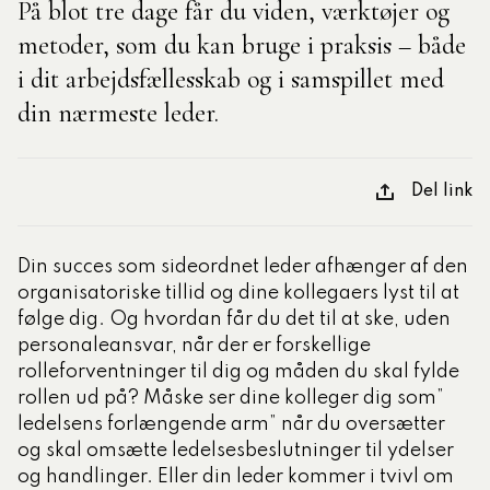
På blot tre dage får du viden, værktøjer og
metoder, som du kan bruge i praksis – både
tlige Formidler- og
i dit arbejdsfællesskab og i samspillet med
eruddannelse®
din nærmeste leder.
ligatoriske moduler – Kommunom
Del link
sesugen
Din succes som sideordnet leder afhænger af den
organisatoriske tillid og dine kollegaers lyst til at
følge dig. Og hvordan får du det til at ske, uden
personaleansvar, når der er forskellige
rolleforventninger til dig og måden du skal fylde
rollen ud på? Måske ser dine kolleger dig som”
ledelsens forlængende arm” når du oversætter
og skal omsætte ledelsesbeslutninger til ydelser
og handlinger. Eller din leder kommer i tvivl om