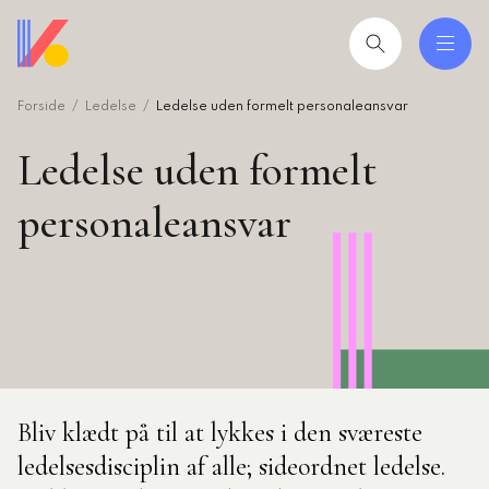
Gå
til
hovedindhold
Forside
Ledelse
Ledelse uden formelt personaleansvar
 og uddannelser
ing
Ledelse uden formelt
mråder
personaleansvar
ing
seret
esøgte
smiljørådgiver
Bliv klædt på til at lykkes i den sværeste
artikler
ledelsesdisciplin af alle; sideordnet ledelse.
 2026: Ledere der lykkes