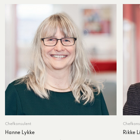
Chefkonsulent
Chefkons
Hanne Lykke
Rikke L