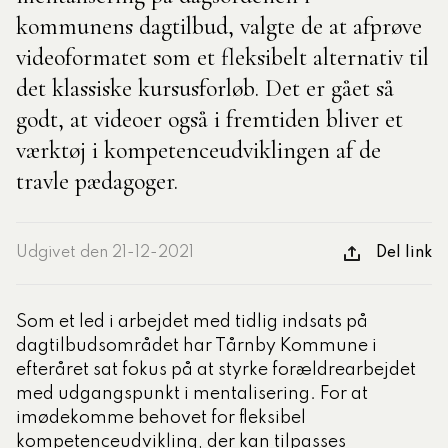
kommunens dagtilbud, valgte de at afprøve
videoformatet som et fleksibelt alternativ til
tlige Formidler- og
eruddannelse®
det klassiske kursusforløb. Det er gået så
godt, at videoer også i fremtiden bliver et
værktøj i kompetenceudviklingen af de
ligatoriske moduler – Kommunom
travle pædagoger.
sesugen
Udgivet den 21-12-2021
Del link
Som et led i arbejdet med tidlig indsats på
dagtilbudsområdet har Tårnby Kommune i
efteråret sat fokus på at styrke forældrearbejdet
med udgangspunkt i mentalisering. For at
imødekomme behovet for fleksibel
kompetenceudvikling, der kan tilpasses