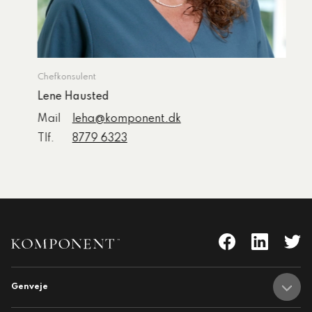
Chefkonsulent
Lene Hausted
Mail
leha@komponent.dk
Tlf.
8779 6323
Genveje
nent
Adresser