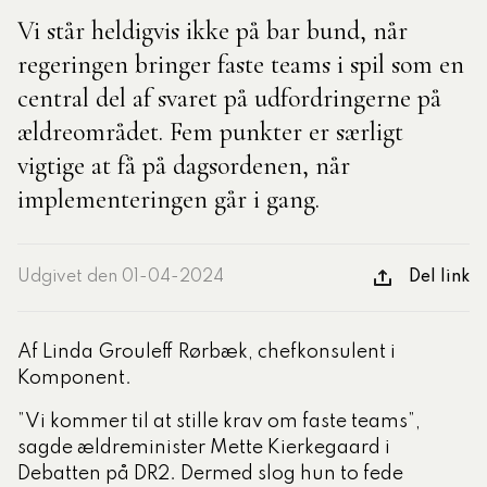
Vi står heldigvis ikke på bar bund, når
regeringen bringer faste teams i spil som en
tlige Formidler- og
eruddannelse®
central del af svaret på udfordringerne på
ældreområdet. Fem punkter er særligt
ligatoriske moduler – Kommunom
vigtige at få på dagsordenen, når
implementeringen går i gang.
sesugen
Udgivet den 01-04-2024
Del link
Af Linda Grouleff Rørbæk, chefkonsulent i
Komponent.
”Vi kommer til at stille krav om faste teams”,
sagde ældreminister Mette Kierkegaard i
Debatten på DR2. Dermed slog hun to fede