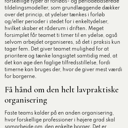
forskellige typer af forløbs- og periodebaserede
tildelingsmodeller, som grundlæggende dækker
over det princip, at ydelser tænkes i forløb
og/eller perioder i stedet for i enkeltydelser,
hvilket skaber et råderum i driften. Meget
forsimplet får teamet ti timer til en ydelse, også
selvom arbejdet organiseres, så det i praksis kun
tager fem. Det giver teamet mulighed for at
prioritere og tænke langsigtet samtidig med, at
det kan øge den faglige tilfredsstillelse, fordi
timerne kan bruges der, hvor de giver mest værdi
for borgerne.
Få hånd om den helt lavpraktiske
organisering
Faste teams kalder på en anden organisering,
hvor forskellige professioner i højere grad skal
samarbejde om
den enkelte borger.
Det er