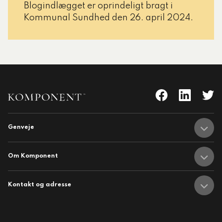
Blogindlægget er oprindeligt bragt i
Kommunal Sundhed den 26. april 2024.
Genveje
nent
Adresser
Om Komponent
hedsbrev
Om Komponent
Medarbejdere
Kontakt og adresse
Job hos Komponent