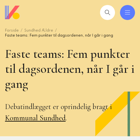
Gå
til
hovedindhold
Forside
Sundhed Ældre
 og uddannelser
ing
Faste teams: Fem punkter til dagsordenen, når I går i gang
Faste teams: Fem punkter
mråder
til dagsordenen, når I går i
ing
gang
seret
esøgte
Debatindlægget er oprindelig bragt i
smiljørådgiver
Kommunal Sundhed
.
artikler
 2026: Ledere der lykkes