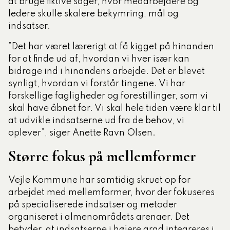
at bruge fiktive sager, hvor medarbejdere og
ledere skulle skalere bekymring, mål og
indsatser.
”Det har været lærerigt at få kigget på hinanden
for at finde ud af, hvordan vi hver især kan
bidrage ind i hinandens arbejde. Det er blevet
synligt, hvordan vi forstår tingene. Vi har
forskellige fagligheder og forestillinger, som vi
skal have åbnet for. Vi skal hele tiden være klar til
at udvikle indsatserne ud fra de behov, vi
oplever”, siger Anette Ravn Olsen.
Større fokus på mellemformer
Vejle Kommune har samtidig skruet op for
arbejdet med mellemformer, hvor der fokuseres
på specialiserede indsatser og metoder
organiseret i almenområdets arenaer. Det
betyder, at indsatserne i højere grad integreres i