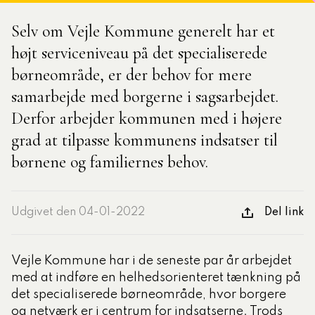
Selv om Vejle Kommune generelt har et
tlige Formidler- og
højt serviceniveau på det specialiserede
eruddannelse®
børneområde, er der behov for mere
samarbejde med borgerne i sagsarbejdet.
ligatoriske moduler – Kommunom
Derfor arbejder kommunen med i højere
grad at tilpasse kommunens indsatser til
sesugen
børnene og familiernes behov.
Udgivet den 04-01-2022
Del link
Vejle Kommune har i de seneste par år arbejdet
med at indføre en helhedsorienteret tænkning på
det specialiserede børneområde, hvor borgere
og netværk er i centrum for indsatserne. Trods