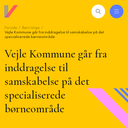
Gå
til
hovedindhold
Forside
Børn Unge
 og uddannelser
ing
Vejle Kommune går fra inddragelse til samskabelse på det
specialiserede børneområde
Vejle Kommune går fra
mråder
inddragelse til
ing
samskabelse på det
seret
specialiserede
esøgte
smiljørådgiver
børneområde
artikler
 2026: Ledere der lykkes