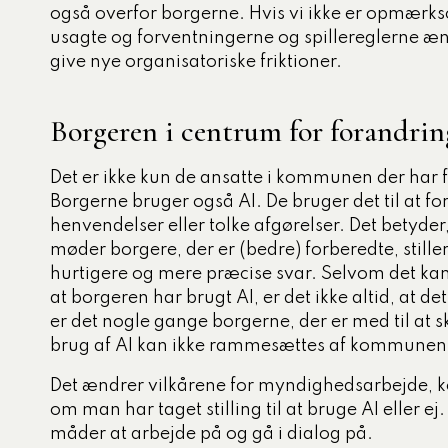
også overfor borgerne. Hvis vi ikke er opmærks
usagte og forventningerne og spillereglerne ænd
give nye organisatoriske friktioner.
Borgeren i centrum for forandrin
Det er ikke kun de ansatte i kommunen der har f
Borgerne bruger også AI. De bruger det til at f
henvendelser eller tolke afgørelser. Det betyde
møder borgere, der er (bedre) forberedte, still
hurtigere og mere præcise svar. Selvom det ka
at borgeren har brugt AI, er det ikke altid, at de
er det nogle gange borgerne, der er med til at s
brug af AI kan ikke rammesættes af kommunen
Det ændrer vilkårene for myndighedsarbejde, 
om man har taget stilling til at bruge AI eller ej.
måder at arbejde på og gå i dialog på.