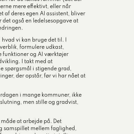
rne mere effektivt, eller når
af deres egen AI assistent, bliver
r det også en ledelsesopgave at
ndringen.
hvad vi kan bruge det til. I
erblik, formulere udkast,
 funktioner og AI værktøjer
vikling. I takt med at
le spørgsmål i stigende grad,
ger, der opstår, før vi har nået at
hverdagen i mange kommuner, ikke
slutning, men stille og gradvist,
 måde at arbejde på. Det
og samspillet mellem faglighed,