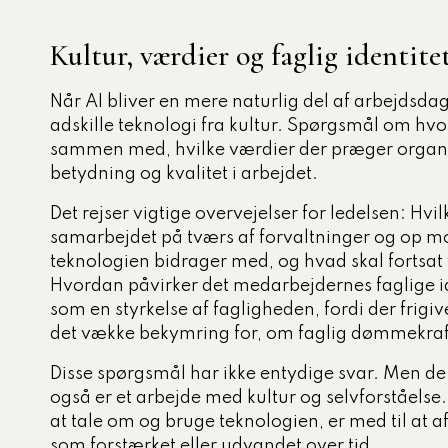
Kultur, værdier og faglig identit
Når AI bliver en mere naturlig del af arbejdsda
adskille teknologi fra kultur. Spørgsmål om hv
sammen med, hvilke værdier der præger organi
betydning og kvalitet i arbejdet.
Det rejser vigtige overvejelser for ledelsen: Hvilke
samarbejdet på tværs af forvaltninger og op mo
teknologien bidrager med, og hvad skal fortsa
Hvordan påvirker det medarbejdernes faglige id
som en styrkelse af fagligheden, fordi der frigiv
det vække bekymring for, om faglig dømmekraft
Disse spørgsmål har ikke entydige svar. Men de
også er et arbejde med kultur og selvforståels
at tale om og bruge teknologien, er med til at 
som forstærket eller udvandet over tid.