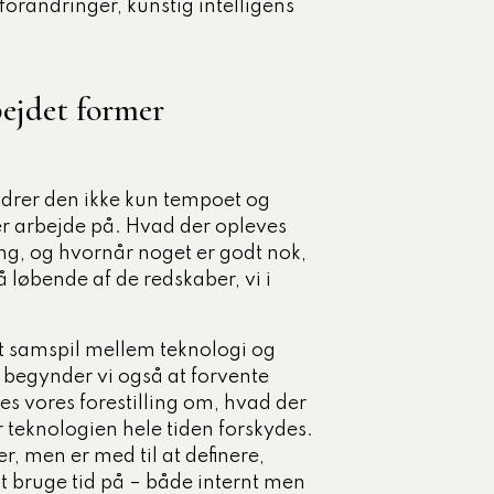
forandringer, kunstig intelligens
bejdet former
ndrer den ikke kun tempoet og
r arbejde på. Hvad der opleves
ng, og hvornår noget er godt nok,
å løbende af de redskaber, vi i
et samspil mellem teknologi og
, begynder vi også at forvente
s vores forestilling om, hvad der
r teknologien hele tiden forskydes.
r, men er med til at definere,
t bruge tid på – både internt men