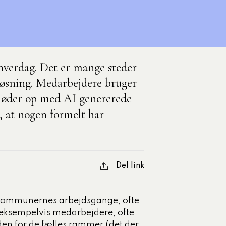
Med egne ord
Komponents t
Onlineforløb
kompetencer
Uddannelsesugen
Udgivet den 10-06-
hverdag. Det er mange steder
veløsning. Medarbejdere bruger
Se alle artikle
 møder op med AI genererede
, at nogen formelt har
Del link
d kommunernes arbejdsgange, ofte
r eksempelvis medarbejdere, ofte
uden for de fælles rammer (det der