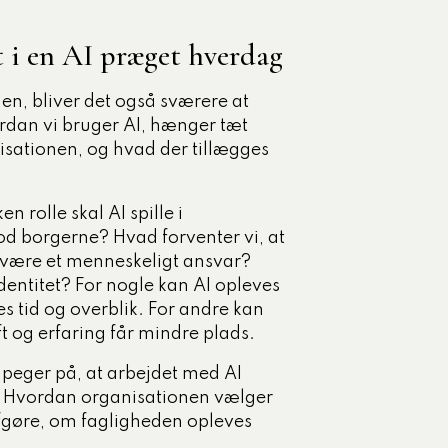
et i en AI præget hverdag
gen, bliver det også sværere at
ordan vi bruger AI, hænger tæt
sationen, og hvad der tillægges
n rolle skal AI spille i
d borgerne? Hvad forventer vi, at
t være et menneskeligt ansvar?
entitet? For nogle kan AI opleves
es tid og overblik. For andre kan
 og erfaring får mindre plads.
 peger på, at arbejdet med AI
e. Hvordan organisationen vælger
afgøre, om fagligheden opleves