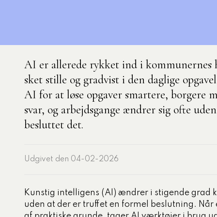
nelse
aområder
3 obligatoriske moduler – Kommunom
k og demokrati
AI er allerede rykket ind i kommunernes 
e
sket stille og gradvist i den daglige opga
rdsudvikling med
AI for at løse opgaver smartere, borgere
lisering
svar, og arbejdsgange ændrer sig ofte uden
 personale
besluttet det.
ter, processer og
ling
Udgivet den 04-02-2026
i, data og styring
tning og administration
Kunstig intelligens (AI) ændrer i stigende gra
ecialiserede
uden at der er truffet en formel beslutning. Nå
nområde
af praktiske grunde, tager AI værktøjer i brug 