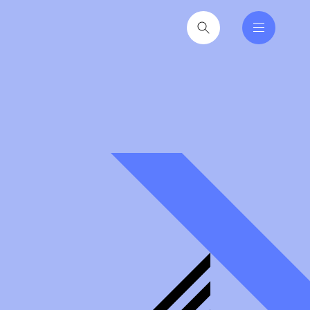
nferencer er den faglige
tere at få ind i hverdagen
2026
til hverdag for nyvalgte
itikere
2026
iseruddannelse®