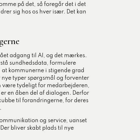
omme på det, så foregår det i det
rer sig hos os hver især. Det kan
gerne
ået adgang til AI, og det mærkes.
orstå sundhedsdata, formulere
r, at kommunerne i stigende grad
er nye typer spørgsmål og forventer
n være tydeligt for medarbejderen,
t er en åben del af dialogen. Derfor
kubbe til forandringerne, for deres
.
kommunikation og service, uanset
 Der bliver skabt plads til nye