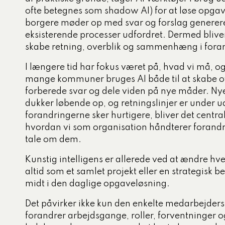
ofte betegnes som shadow AI) for at løse opgave
tigelse
borgere møder op med svar og forslag genereret 
ed og ældre
eksisterende processer udfordret. Dermed blive
skabe retning, overblik og sammenhæng i fora
ecialiserede børne- og
mråde
I længere tid har fokus været på, hvad vi må, og 
mange kommuner bruges AI både til at skabe ov
og dagtilbud
forberede svar og dele viden på nye måder. Nye
, miljø og klima
dukker løbende op, og retningslinjer er under ud
forandringerne sker hurtigere, bliver det centra
hvordan vi som organisation håndterer forandrin
tale om dem.
Kunstig intelligens er allerede ved at ændre 
altid som et samlet projekt eller en strategisk be
midt i den daglige opgaveløsning.
Det påvirker ikke kun den enkelte medarbejders
forandrer arbejdsgange, roller, forventninger 