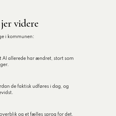
jer videre
nge i kommunen:
t AI allerede har ændret, stort som
nger.
dan de faktisk udføres i dag, og
evidst.
verblik og et fælles sprog for det,