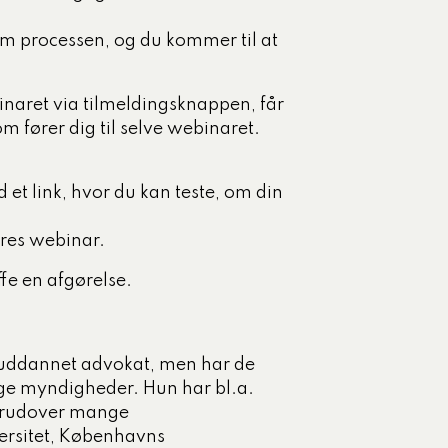
nem processen, og du kommer til at
inaret via tilmeldingsknappen, får
om fører dig til selve webinaret.
t link, hvor du kan teste, om din
res webinar.
ffe en afgørelse.
r uddannet advokat, men har de
ige myndigheder. Hun har bl.a.
erudover mange
versitet, Københavns