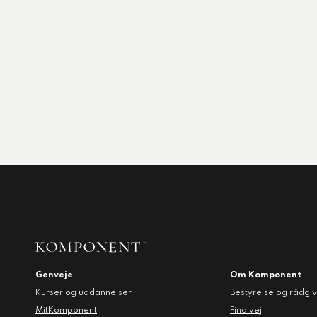
Genveje
Om Komponent
Kurser og uddannelser
Bestyrelse og rådgi
MitKomponent
Find vej