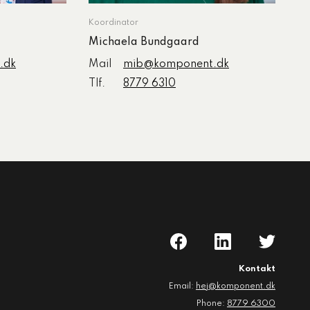
Koordinator
Michaela Bundgaard
.dk
Mail
mib@komponent.dk
Tlf.
8779 6310
Kontakt
Email:
hej@komponent.dk
Phone:
8779 6300