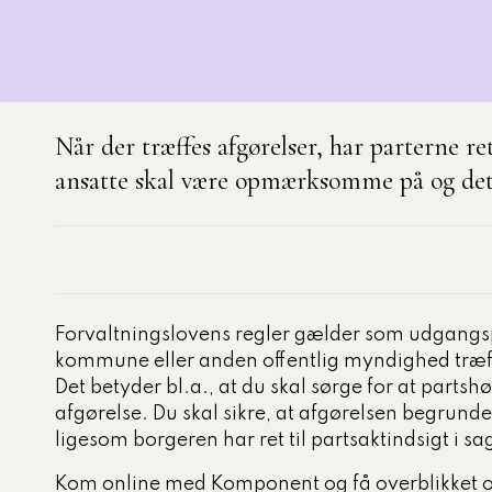
nelse
aområder
3 obligatoriske moduler – Kommunom
k og demokrati
Når der træffes afgørelser, har parterne 
e
ansatte skal være opmærksomme på og det s
rdsudvikling med
lisering
 personale
ter, processer og
ling
Forvaltningslovens regler gælder som udgangsp
kommune eller anden offentlig myndighed træff
i, data og styring
Det betyder bl.a., at du skal sørge for at partsh
tning og administration
afgørelse. Du skal sikre, at afgørelsen begrunde
ligesom borgeren har ret til partsaktindsigt i sa
ecialiserede
nområde
Kom online med Komponent og få overblikket ov