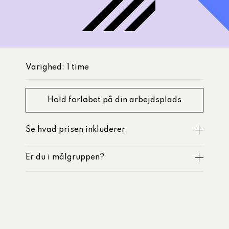
ilgang til AI-
2026
Varighed: 1 time
r
Hold forløbet på din arbejdsplads
Se hvad prisen inkluderer
Er du i målgruppen?