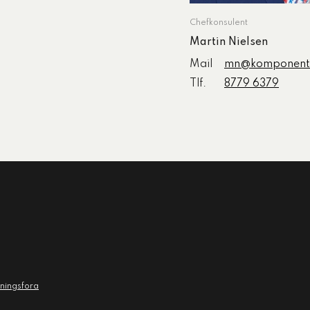
Chefkonsulent
Martin Nielsen
Mail
mn@komponent
Tlf.
8779 6379
vningsfora