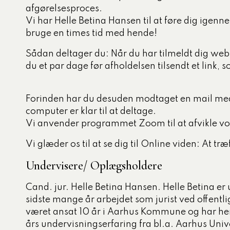
afgørelsesproces.
tigelse
Vi har Helle Betina Hansen til at føre dig igen
ed og ældre
bruge en times tid med hende!
ecialiserede børne- og
Sådan deltager du: Når du har tilmeldt dig web
mråde
du et par dage før afholdelsen tilsendt et link, s
og dagtilbud
Forinden har du desuden modtaget en mail med e
, miljø og klima
computer er klar til at deltage.
Vi anvender programmet Zoom til at afvikle vo
Vi glæder os til at se dig til Online viden: At træ
Undervisere/ Oplægsholdere
Cand. jur. Helle Betina Hansen.
Helle Betina e
sidste mange år arbejdet som jurist ved offentl
været ansat 10 år i Aarhus Kommune og har h
års undervisningserfaring fra bl.a. Aarhus Uni