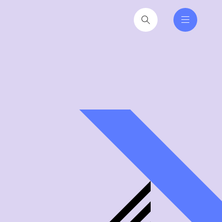
nferencer er den faglige
tere at få ind i hverdagen
2026
til hverdag for nyvalgte
itikere
2026
iseruddannelse®