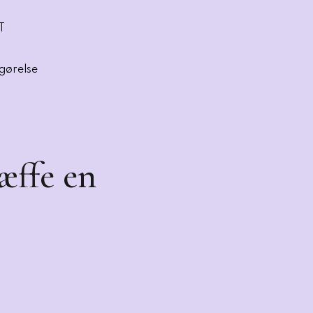
T
fgørelse
Nyeste artikler
Case
Med beboerko
refleksion let
æffe en
g
Udgivet den 26-06-
Viden og inspiration
Fra valgkamp 
ådgiver
kommunalpol
Udgivet den 25-06-
Uddannelse
Den Offentlige Formidler- og Underv