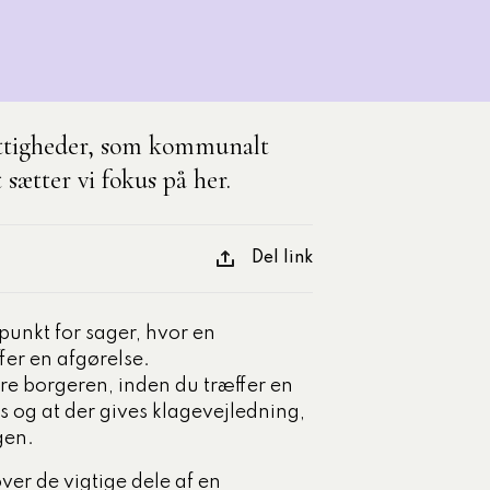
Med egne ord
Komponents t
Onlineforløb
kompetencer
Uddannelsesugen
Udgivet den 10-06-
rettigheder, som kommunalt
ætter vi fokus på her.
Se alle artikle
Del link
unkt for sager, hvor en
er en afgørelse.
øre borgeren, inden du træffer en
s og at der gives klagevejledning,
gen.
er de vigtige dele af en