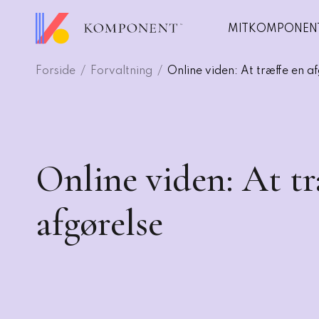
Gå
til
MITKOMPONEN
hovedindhold
Forside
Forvaltning
Online viden: At træffe en a
er og
Udvikling
gning
annelser
Rådgivning
r
Analyse
Online viden: At tr
rencer
Skræddersyet lærin
fentlige
afgørelse
uddannelse
Autoriseret
t besøgte
nomuddannelsen
arbejdsmiljør
edskommunomuddannelsen
rence
arer
træf 2026: Ledere der lykkes