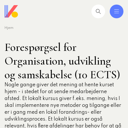
Hjem
 og uddannelser
ing
Forespørgsel for
mråder
Organisation, udvikling
ing
og samskabelse (10 ECTS)
Nogle gange giver det mening at hente kurset
seret
hjem - i stedet for at sende medarbejderne
esøgte
afsted. Et lokalt kursus giver f.eks. mening, hvis I
smiljørådgiver
skal implementere nye metoder og tilgange eller
er i gang med en lokal forandrings- eller
artikler
udviklingsproces. Et lokalt kursus er også
 2026: Ledere der lykkes
relevant, hvis flere afdelinger har behov for at gå