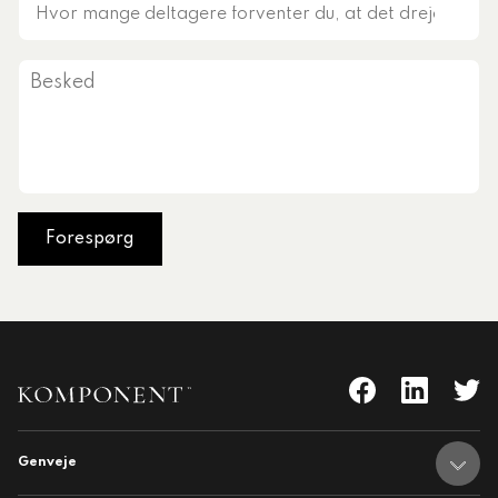
Hvor
mange
deltagere
Besked
forventer
du,
at
det
drejer
sig
om?
Genveje
nent
Adresser