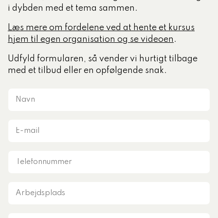
i dybden med et tema sammen.
tlige Formidler- og
Læs mere om fordelene ved at hente et kursus
eruddannelse®
hjem til egen organisation og se videoen
.
Udfyld formularen, så vender vi hurtigt tilbage
med et tilbud eller en opfølgende snak.
ligatoriske moduler – Kommunom
Navn
sesugen
E-
mail
Telefonnummer
Arbejdsplads