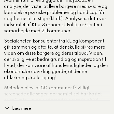
Momentum offentliggjorde i maj 2022 en
analyse, der viste, at flere borgere med svære og
komplekse psykiske problemer og handicap får
udgifterne til at stige (kl.dk). Analysens data var
indsamlet af KL’s Økonomisk Politiske Center i
samarbejde med 21 kommuner.
Socialchefer, konsulenter fra KL og Komponent
gik sammen og aftalte, at der skulle sikres mere
viden om disse borgere og deres tilbud. Viden,
der skal give et bedre grundlag og inspiration til
hvad, der kan være af handlemuligheder, og den
økonomiske udvikling gjorde, at denne
afdækning skulle i gang!
Metoden blev, at 50 kommuner frivilligt
screenede alle sager, der samlet set har kostet
over 2 mio. kr. og systematisk svarede på 36
spørgsmål omkring borgerne, som kan anvendes
Læs mere
statistik. Spørgsmålene og svarene blev afgivet i