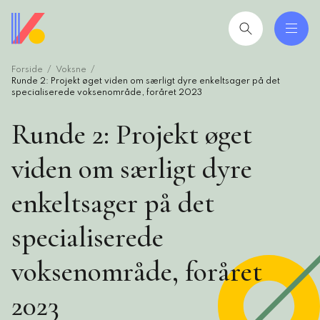
Gå
til
hovedindhold
Forside
Voksne
 og uddannelser
ing
Runde 2: Projekt øget viden om særligt dyre enkeltsager på det
specialiserede voksenområde, foråret 2023
Runde 2: Projekt øget
mråder
viden om særligt dyre
ing
enkeltsager på det
seret
specialiserede
esøgte
smiljørådgiver
voksenområde, foråret
artikler
2023
 2026: Ledere der lykkes