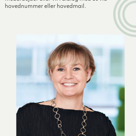
hovednummer eller hovedmail.
En runde to på projekt særligt
dyre enkeltsager
Komponent har fra flere kommuner fået
forespørgsel efter en runde 2 af projekt særligt
dyre enkeltsager.
Dette er nu aftalt iværksat, men med en mindre
egenbetaling på 12.000 kr., der inkluderer
fremsendelse af den individuelle rapport.
Dato for opgørelse vil, som i første runde, være
borgere i botilbud, der pr. d. 1. oktober 2022
samlet havde servicelovsudgifter over 2 mio.
kr.
Desuden vil der i runde 2 også være 3 spørgsmål,
der ikke var med i første runde. Det drejer sig om