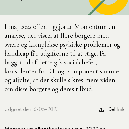
tlige Formidler- og
eruddannelse®
I maj 2022 offentliggjorde Momentum en
analyse, der viste, at flere borgere med
ligatoriske moduler – Kommunom
svære og komplekse psykiske problemer og
handicap får udgifterne til at stige. På
baggrund af dette gik socialchefer,
sesugen
konsulenter fra KL og Komponent sammen
og aftalte, at der skulle sikres mere viden
om disse borgere og deres tilbud.
Udgivet den 16-05-2023
Del link