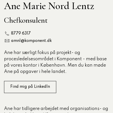
Ane Marie Nord Lentz
tlige Formidler- og
Chefkonsulent
eruddannelse®
8779 6317
ligatoriske moduler – Kommunom
amnl@komponent.dk
Ane har særligt fokus på projekt- og
sesugen
procesledelsesområdet i Komponent - med base
på vores kontor i København. Men du kan møde
Ane på opgaver i hele landet.
Find mig på LinkedIn
Ane har tidligere arbejdet med organisations- og