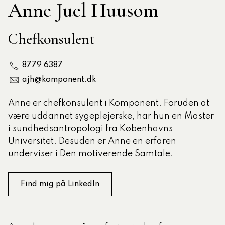
Anne Juel Huusom
tlige Formidler- og
Chefkonsulent
eruddannelse®
8779 6387
ligatoriske moduler – Kommunom
ajh@komponent.dk
Anne er chefkonsulent i Komponent. Foruden at
sesugen
være uddannet sygeplejerske, har hun en Master
i sundhedsantropologi fra Københavns
Universitet. Desuden er Anne en erfaren
underviser i Den motiverende Samtale.
Find mig på LinkedIn