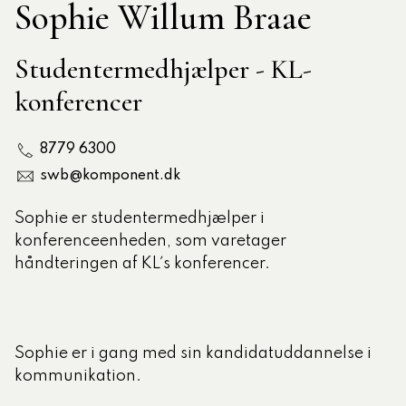
Sophie Willum Braae
tlige Formidler- og
Studentermedhjælper - KL-
eruddannelse®
konferencer
ligatoriske moduler – Kommunom
8779 6300
swb@komponent.dk
sesugen
Sophie er studentermedhjælper i
konferenceenheden, som varetager
håndteringen af KL´s konferencer.
Sophie er i gang med sin kandidatuddannelse i
kommunikation.