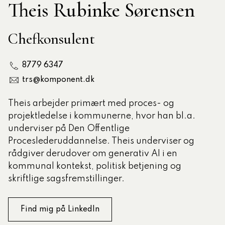
Theis Rubinke Sørensen
tlige Formidler- og
Chefkonsulent
eruddannelse®
8779 6347
ligatoriske moduler – Kommunom
trs@komponent.dk
Theis arbejder primært med proces- og
sesugen
projektledelse i kommunerne, hvor han bl.a.
underviser på Den Offentlige
Proceslederuddannelse. Theis underviser og
rådgiver derudover om generativ AI i en
kommunal kontekst, politisk betjening og
skriftlige sagsfremstillinger.
Find mig på LinkedIn