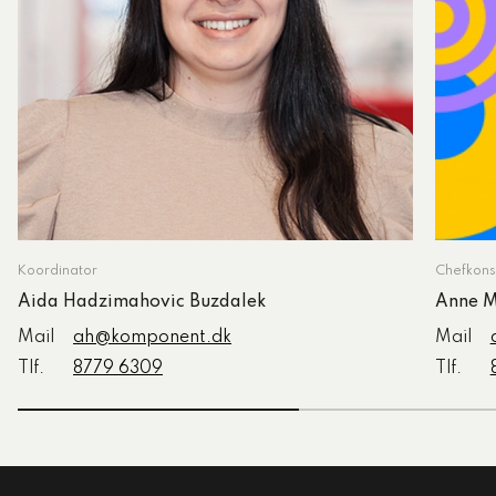
Koordinator
Chefkons
Aida Hadzimahovic Buzdalek
Anne M
Mail
ah@komponent.dk
Mail
Tlf.
8779 6309
Tlf.