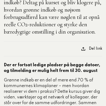
indkøb? Deltag på kurset og bliv klogere på,
hvordan grønne indkøb og nøjsom
tlige Formidler- og
forbrugsadfærd kan være nøglen til at opnå
eruddannelse®
reelle CO2-reduktioner og styrke den
bæredygtige omstilling i din organisation.
ligatoriske moduler – Kommunom
Del link
sesugen
Der er fortsat ledige pladser på begge datoer,
og tilmelding er mulig helt frem til 30. august
Grønne indkøb er en del af mere end 70 % af
kommunernes klimaplaner – men hvordan
realiserer vi dem i praksis? Dette kursus giver dig
viden, værktøjer og et netværk af kollegaer, der
står over for de samme udfordringer. Sammen