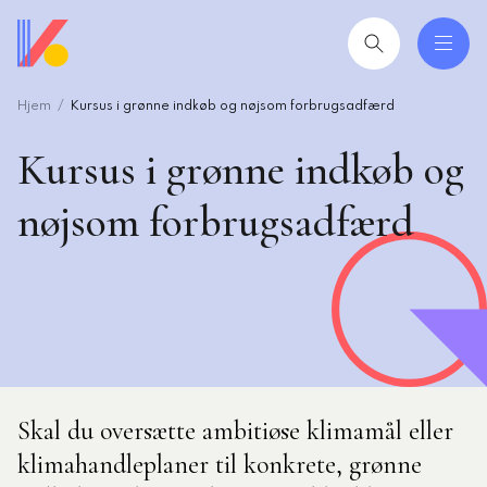
Gå
til
hovedindhold
Hjem
Kursus i grønne indkøb og nøjsom forbrugsadfærd
 og uddannelser
ing
Kursus i grønne indkøb og
mråder
nøjsom forbrugsadfærd
ing
seret
esøgte
smiljørådgiver
Skal du oversætte ambitiøse klimamål eller
artikler
klimahandleplaner til konkrete, grønne
 2026: Ledere der lykkes