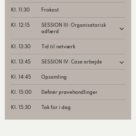
Kl. 11:30
Frokost
Kl. 12:15
SESSION III: Organisatorisk
adfærd
Kl. 13:30
Tid til netværk
Kl. 13:45
SESSION IV: Case arbejde
Kl. 14:45
Opsamling
Kl. 15:00
Definér prøvehandlinger
Kl. 15:30
Tak for i dag