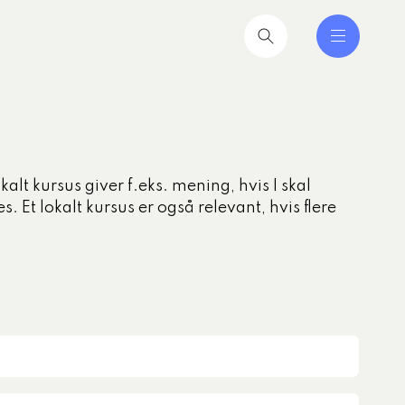
nferencer er den faglige
lt kursus giver f.eks. mening, hvis I skal
tere at få ind i hverdagen
 Et lokalt kursus er også relevant, hvis flere
2026
til hverdag for nyvalgte
itikere
2026
iseruddannelse®