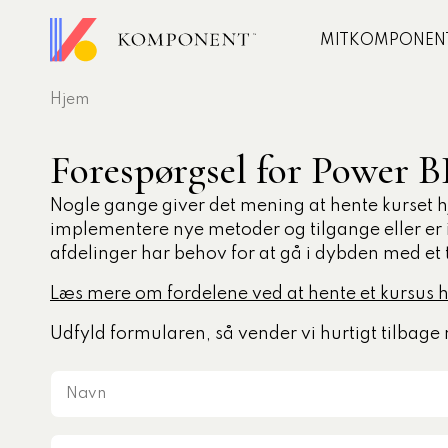
MITKOMPONEN
Hjem
er og
Udvikling
gning
annelser
Forespørgsel for Power 
Rådgivning
r
Analyse
Nogle gange giver det mening at hente kurset hje
implementere nye metoder og tilgange eller er i 
rencer
Skræddersyet lærin
afdelinger har behov for at gå i dybden med 
fentlige
Læs mere om fordelene ved at hente et kursus h
uddannelse
Autoriseret
t besøgte
Udfyld formularen, så vender vi hurtigt tilbage 
nomuddannelsen
arbejdsmiljør
edskommunomuddannelsen
Navn
rence
arer
træf 2026: Ledere der lykkes
E-