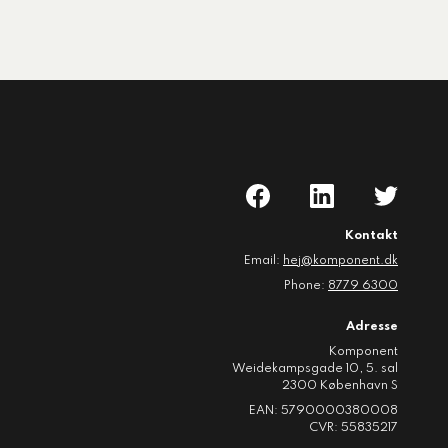
Kontakt
Email:
hej@komponent.dk
Phone:
8779 6300
Adresse
Komponent
Weidekampsgade 10, 5. sal
2300 København S
EAN: 5790000380008
CVR: 55835217