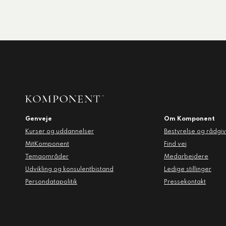
tigelse
ed og ældre
ecialiserede børne- og
mråde
og dagtilbud
, miljø og klima
Genveje
Om Komponent
Kurser og uddannelser
Bestyrelse og rådgi
MitKomponent
Find vej
Temaområder
Medarbejdere
Udvikling og konsulentbistand
Ledige stillinger
Persondatapolitik
Pressekontakt