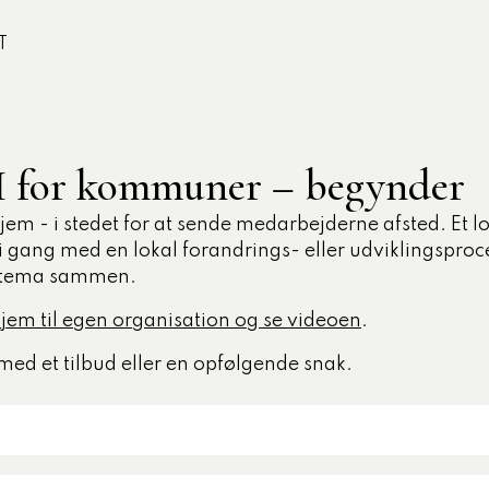
T
Nyeste artikler
BI for kommuner – begynder
Case
Med beboerko
m - i stedet for at sende medarbejderne afsted. Et loka
refleksion let
gang med en lokal forandrings- eller udviklingsproces.
g
et tema sammen.
Udgivet den 26-06-
jem til egen organisation og se videoen
.
Viden og inspiration
Fra valgkamp 
med et tilbud eller en opfølgende snak.
ådgiver
kommunalpol
Udgivet den 25-06-
Uddannelse
Den Offentlige Formidler- og Underv