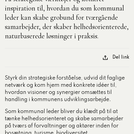
inspiration til, hvordan du som kommunal
leder kan skabe grobund for tværgående
tlige Formidler- og
eruddannelse®
samarbejder, der skaber helhedsorienterede,
naturbaserede løsninger i praksis.
ligatoriske moduler – Kommunom
Del link
sesugen
Styrk din strategiske forståelse, udvid dit faglige
netværk og kom hjem med konkrete idéer til,
hvordan visioner og synergier omsættes til
handling i kommunens udviklingsarbejde.
Som kommunal leder bliver du klædt på til at
tænke helhedsorienteret og skabe samarbejder
på tværs af forvaltninger og aktører inden for
bosætning, turisme, biodiversitet,