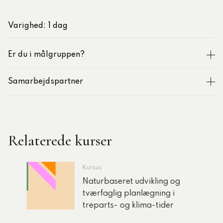
Varighed: 1 dag
Er du i målgruppen?
Samarbejdspartner
SLA
Teknik og Miljø
Plan og udvikling
Relaterede kurser
Natur og landskab
Bosætning og turisme
Klima og bæredygtighed
Kursus
Naturbaseret udvikling og
tværfaglig planlægning i
treparts- og klima-tider