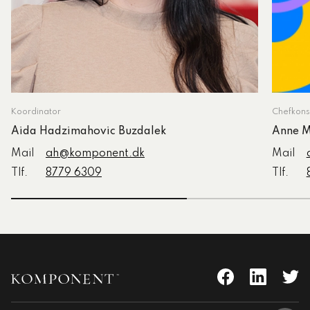
Koordinator
Chefkons
Aida Hadzimahovic Buzdalek
Anne M
Mail
ah@komponent.dk
Mail
Tlf.
8779 6309
Tlf.