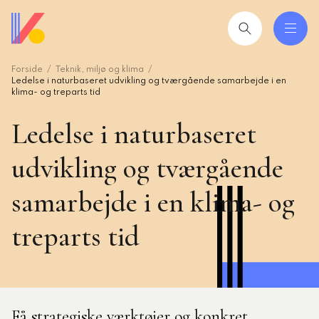
Gå
til
hovedindhold
Forside
Teknik, miljø og klima
 og uddannelser
ing
Ledelse i naturbaseret udvikling og tværgående samarbejde i en
klima- og treparts tid
Ledelse i naturbaseret
mråder
udvikling og tværgående
ing
samarbejde i en klima- og
seret
treparts tid
esøgte
smiljørådgiver
artikler
 2026: Ledere der lykkes
Få strategiske værktøjer og konkret