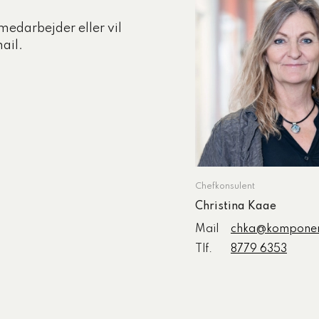
medarbejder eller vil
ail.
Chefkonsulent
Christina Kaae
Mail
chka@komponen
Tlf.
8779 6353