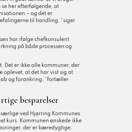
 se her efterfølgende, at
nisationen – og det er
efalingerne til handling.
”
siger
n har ifølge chefkonsulent
virkning på både processen og
et. Det er ikke alle kommuner, der
e oplevet, at det har vist sig at
skab og forankring
.”
fortæller
rtige besparelser
t særlige ved Hjørring Kommunes
gtet kurs. Kommunen ønskede ikke
løsninger, der er bæredygtige.