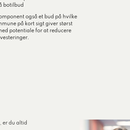
på botilbud
 Komponent også et bud på hvilke
mmune på kort sigt giver størst
med potentiale for at reducere
nvesteringer.
 er du altid