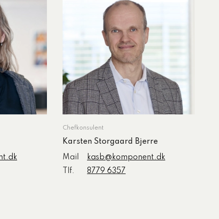
Chefkonsulent
Karsten Storgaard Bjerre
t.dk
Mail
kasb@komponent.dk
Tlf.
8779 6357