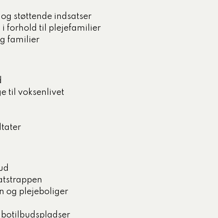
e og støttende indsatser
forhold til plejefamilier
g familier
d
e til voksenlivet
tater
bud
satstrappen
n og plejeboliger
 botilbudspladser