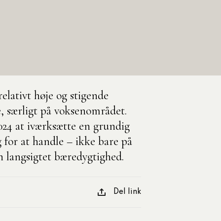
Med egne ord
Komponents t
Onlineforløb
kompetencer
Uddannelsesugen
Udgivet den 10-06-
Se alle artikle
lativt høje og stigende
e, særligt på voksenområdet.
024 at iværksætte en grundig
 for at handle – ikke bare på
en langsigtet bæredygtighed.
Del link