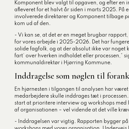
Komponent blev valgt til opgaven, og efter en i
tigelse
afleveret for et halvt år siden i marts 2025. På
involverede direktører og Komponent tilbage p
ed og ældre
kom ud af den.
ecialiserede børne- og
mråde
- Vi kan se, at det er en meget brugbar rapport,
for vores arbejde i 2025-2026. Det har funge
og dagtilbud
solide fagfolk, og at der absolut ikke var noget 
fart’ over hverken indholdet eller processen,” s
, miljø og klima
kommunaldirektør i Hjørring Kommune.
Inddragelse som nøglen til foran
En hjørnesten i tilgangen til analysen har vær
medarbejdere skulle inddrages tæt i processen
start at prioritere interview og workshops med
af organisationen – vel vidende at det ville kræ
- Inddragelsen var vigtig. Rapporten bygger på
workshops med vores organisation. Undervejs k