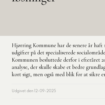
nelse
aområder
3 obligatoriske moduler – Kommunom
k og demokrati
e
rdsudvikling med
Hjørring Kommune har de senere år haft re
lisering
udgifter på det specialiserede socialområd
 personale
Kommunen besluttede derfor i efteråret 2
ter, processer og
analyse, der skulle skabe et bedre grundlag
ling
kort sigt, men også med blik for at sikre 
i, data og styring
tning og administration
Udgivet den 12-09-2025
ecialiserede
nområde