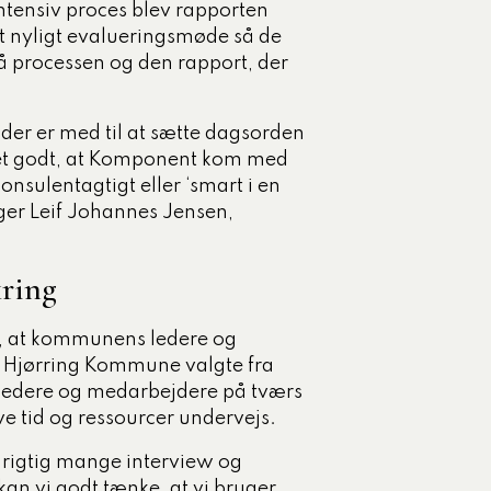
ntensiv proces blev rapporten
 et nyligt evalueringsmøde så de
å processen og den rapport, der
 der er med til at sætte dagsorden
ret godt, at Komponent kom med
konsulentagtigt eller ‘smart i en
iger Leif Johannes Jensen,
kring
et, at kommunens ledere og
. Hjørring Kommune valgte fra
 ledere og medarbejdere på tværs
ve tid og ressourcer undervejs.
 rigtig mange interview og
an vi godt tænke, at vi bruger