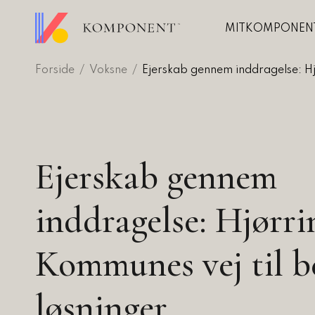
Gå
til
MITKOMPONEN
hovedindhold
Forside
Voksne
Ejerskab gennem inddragelse: Hj
er og
Udvikling
gning
annelser
Rådgivning
r
Analyse
Ejerskab gennem
rencer
Skræddersyet lærin
fentlige
inddragelse: Hjørri
uddannelse
Autoriseret
t besøgte
nomuddannelsen
Kommunes vej til b
arbejdsmiljør
edskommunomuddannelsen
rence
arer
løsninger
træf 2026: Ledere der lykkes