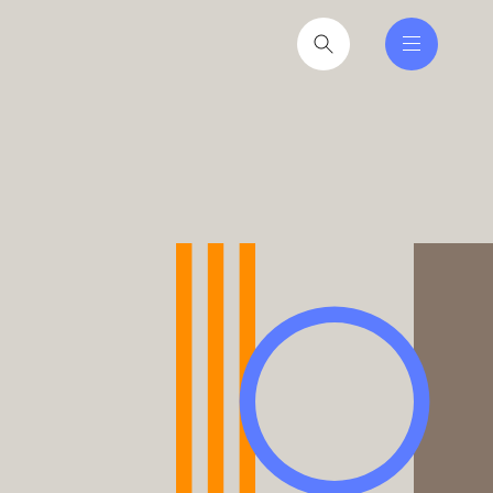
nferencer er den faglige
tere at få ind i hverdagen
2026
til hverdag for nyvalgte
itikere
2026
iseruddannelse®