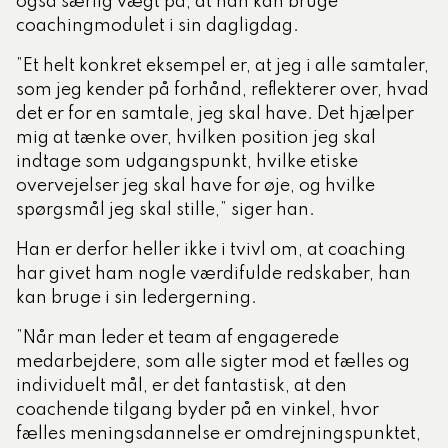
også særlig vægt på, at han kan bruge
coachingmodulet i sin dagligdag.
”Et helt konkret eksempel er, at jeg i alle samtaler,
som jeg kender på forhånd, reflekterer over, hvad
det er for en samtale, jeg skal have. Det hjælper
mig at tænke over, hvilken position jeg skal
indtage som udgangspunkt, hvilke etiske
overvejelser jeg skal have for øje, og hvilke
spørgsmål jeg skal stille,” siger han.
Han er derfor heller ikke i tvivl om, at coaching
har givet ham nogle værdifulde redskaber, han
kan bruge i sin ledergerning.
”Når man leder et team af engagerede
medarbejdere, som alle sigter mod et fælles og
individuelt mål, er det fantastisk, at den
coachende tilgang byder på en vinkel, hvor
fælles meningsdannelse er omdrejningspunktet,