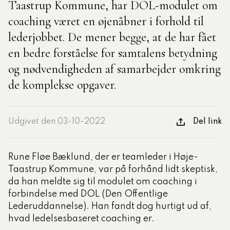
Taastrup Kommune, har DOL-modulet om
coaching været en øjenåbner i forhold til
tlige Formidler- og
lederjobbet. De mener begge, at de har fået
eruddannelse®
en bedre forståelse for samtalens betydning
og nødvendigheden af samarbejder omkring
ligatoriske moduler – Kommunom
de komplekse opgaver.
sesugen
Udgivet den 03-10-2022
Del link
Rune Fløe Bæklund, der er teamleder i Høje-
Taastrup Kommune, var på forhånd lidt skeptisk,
da han meldte sig til modulet om coaching i
forbindelse med DOL (Den Offentlige
Lederuddannelse). Han fandt dog hurtigt ud af,
hvad ledelsesbaseret coaching er.