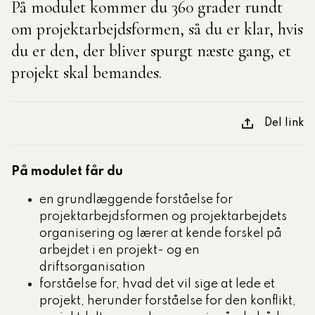
På modulet kommer du 360 grader rundt
om projektarbejdsformen, så du er klar, hvis
tlige Formidler- og
du er den, der bliver spurgt næste gang, et
eruddannelse®
projekt skal bemandes.
ligatoriske moduler – Kommunom
Del link
sesugen
På modulet får du
en grundlæggende forståelse for
projektarbejdsformen og projektarbejdets
organisering og lærer at kende forskel på
arbejdet i en projekt- og en
driftsorganisation
forståelse for, hvad det vil sige at lede et
projekt, herunder forståelse for den konflikt,