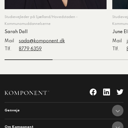
Studievejleder på Sjælland/Hovedstaden -
Studievej
Kommunomuddannelserne
Kommuno
Sarah Dall
June E
Mail
sada@komponent.dk
Mail
Tlf.
8779 6359
Tlf.
Genveje
nent
Adresser
Om Komponent