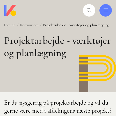
Gå
til
hovedindhold
Forside
Kommunom
Projektarbejde - værktøjer og planlægning
 og uddannelser
ing
Projektarbejde - værktøjer
mråder
og planlægning
ing
seret
esøgte
smiljørådgiver
Er du nysgerrig på projektarbejde og vil du
artikler
gerne være med i afdelingens næste projekt?
 2026: Ledere der lykkes