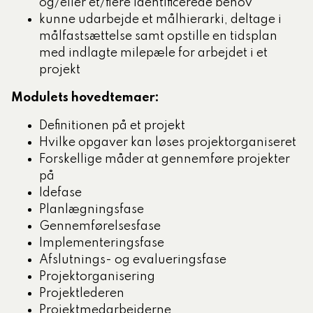
og/eller et/flere identificerede behov
kunne udarbejde et målhierarki, deltage i
målfastsættelse samt opstille en tidsplan
med indlagte milepæle for arbejdet i et
projekt
Modulets hovedtemaer:
Definitionen på et projekt
Hvilke opgaver kan løses projektorganiseret
Forskellige måder at gennemføre projekter
på
Idefase
Planlægningsfase
Gennemførelsesfase
Implementeringsfase
Afslutnings- og evalueringsfase
Projektorganisering
Projektlederen
Projektmedarbejderne