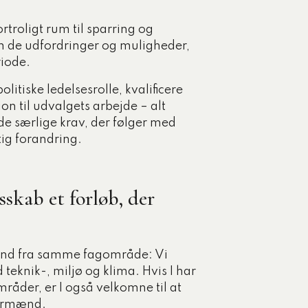
troligt rum til sparring og
m de udfordringer og muligheder,
riode.
litiske ledelsesrolle, kvalificere
on til udvalgets arbejde – alt
 særlige krav, der følger med
ig forandring.
skab et forløb, der
nd fra samme fagområde: Vi
eknik-, miljø og klima. Hvis I har
åder, er I også velkomne til at
formænd.