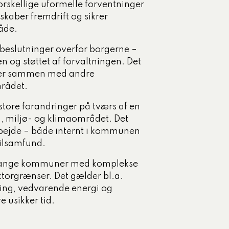
forskellige uformelle forventninger
, skaber fremdrift og sikrer
råde.
 beslutninger overfor borgerne –
n og støttet af forvaltningen. Det
 over sammen med andre
rådet.
 store forandringer på tværs af en
-, miljø- og klimaområdet. Det
arbejde – både internt i kommunen
vilsamfund.
r mange kommuner med komplekse
torgrænser. Det gælder bl.a.
ning, vedvarende energi og
 usikker tid.