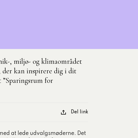
Med egne ord
Komponents t
Onlineforløb
kompetencer
Uddannelsesugen
Udgivet den 10-06-
Se alle artikle
nik-, miljø- og klimaområdet
der kan inspirere dig i dit
t ”Sparingsrum for
Del link
med at lede udvalgsmøderne. Det