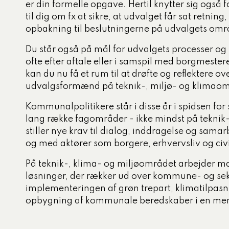
er din formelle opgave. Hertil knytter sig også 
tigelse
til dig om fx at sikre, at udvalget får sat retning
opbakning til beslutningerne på udvalgets om
ed og ældre
Du står også på mål for udvalgets processer og
ecialiserede børne- og
ofte efter aftale eller i samspil med borgmestere
mråde
kan du nu få et rum til at drøfte og reflektere
og dagtilbud
udvalgsformænd på teknik-, miljø- og
klimaom
, miljø og klima
Kommunalpolitikere står i disse år i spidsen for
lang række fagområder - ikke mindst på teknik
stiller nye krav til dialog, inddragelse og sam
og med aktører som borgere, erhvervsliv og ci
På teknik-, klima- og miljøområdet arbejde
løsninger, der rækker ud over kommune- og sek
implementeringen af grøn trepart, klimatilpas
opbygning af kommunale beredskaber i en mere