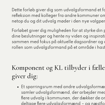
Dette forløb giver dig som udvalgsformand et for
refleksion med kolleger fra andre kommuner o
netop du og dit udvalg møder i den nye valgpe
Forløbet giver dig muligheden for at styrke din po
dine beslutninger og hente ny viden og inspirati
sammen med fokus på aktuelle dagsordner og de
rollen som udvalgsformand på et område i hast
Komponent og KL tilbyder i fælles
giver dig:
Et sparringsrum med andre udvalgsformæ
samler udvalgsformænd, der arbejder med t
flere udvalg i kommunen, der dækker de omr
deltage flere udvalgsformænd – og næst