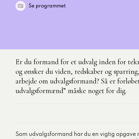
Se programmet
nelse
aområder
3 obligatoriske moduler – Kommunom
k og demokrati
e
rdsudvikling med
Er du formand for et udvalg inden for tek
lisering
og ønsker du viden, redskaber og sparring, 
 personale
arbejde om udvalgsformand? Så er forløbe
ter, processer og
udvalgsformænd” måske noget for dig.
ling
i, data og styring
tning og administration
ecialiserede
Som udvalgsformand har du en vigtig opgave 
nområde