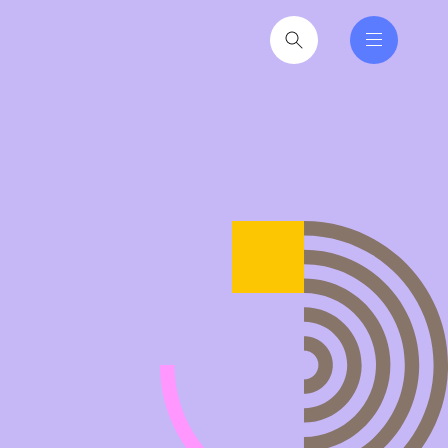
nferencer er den faglige
tere at få ind i hverdagen
2026
til hverdag for nyvalgte
itikere
2026
iseruddannelse®