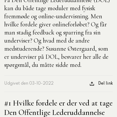
På Den Offentlige Lederuddannelse (DOL)
kan du både tage moduler med fysisk
tlige Formidler- og
fremmøde og online-undervisning. Men
eruddannelse®
hvilke fordele giver onlineforløbet? Og får
man stadig feedback og sparring fra sin
ligatoriske moduler – Kommunom
underviser? Og hvad med de andre
medstuderende? Susanne Østergaard, som
er underviser på DOL, besvarer her alle de
sesugen
spørgsmål, du måtte sidde med.
Udgivet den 03-10-2022
Del link
#1 Hvilke fordele er der ved at tage
Den Offentlige Lederuddannelse