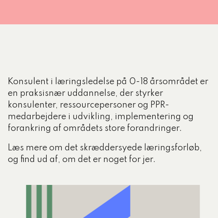
med fysisk fremmøde?
Du kan blande moduler online og moduler med
fysisk fremmøde, som du har lyst, og som det
passer bedst i dit liv. Og på den måde kan du
tage en fuld diplomuddannelse, hvor du har
Konsulent i læringsledelse på 0-18 årsområdet er
moduler Som du har taget på den ene og den
en praksisnær uddannelse, der styrker
anden måde.
konsulenter, ressourcepersoner og PPR-
medarbejdere i udvikling, implementering og
forankring af områdets store forandringer.
Læs mere om det skræddersyede læringsforløb,
og find ud af, om det er noget for jer.