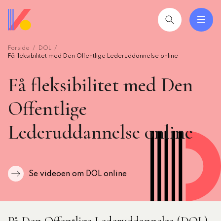
Gå
til
hovedindhold
Forside
DOL
 og uddannelser
ing
Få fleksibilitet med Den Offentlige Lederuddannelse online
Få fleksibilitet med Den
mråder
Offentlige
ing
Lederuddannelse online
seret
esøgte
smiljørådgiver
Se videoen om DOL online
artikler
 2026: Ledere der lykkes