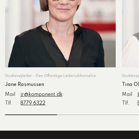
Studievejleder - Den Offentlige Lederuddannelse
Studieve
Jane Rasmussen
Tina O
Mail
jr@komponent.dk
Mail
Tlf.
8779 6322
Tlf.