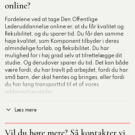
online?
Fordelene ved at tage Den Offentlige
Lederuddannelse online er, at du får kvalitet og
fleksibilitet, og du sparer tid. Du får den samme
høje kvalitet, som Komponent tilbyder i deres
almindelige forløb, og fleksibilitet. Du har
mulighed for i høj grad selv at tilrettelægge dit
studie. Og derudover sparer du tid. Det kan både
være fordi, du har travlt på arbejdet, fordi du har
små børn, der skal hentes og bringes, eller fordi
du har lang transporttid til et af vores
uddannelsessteder.
Læs mere
#2 Får man feedback fra
underviser, selv om forløbet
Vil du høre mere? Så kontakter vi