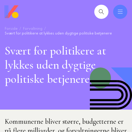
Gå
til
hovedindhold
Forside
Forvaltning
 og uddannelser
ing
Svært for politikere at lykkes uden dygtige politiske betjenere
Svært for politikere at
mråder
lykkes uden dygtige
ing
politiske betjenere
seret
esøgte
smiljørådgiver
artikler
Kommunerne bliver større, budgetterne er
 2026: Ledere der lykkes
på flere milliarder, og forvaltningerne bliver