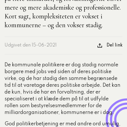
mere og mere akademiske og professionelle.
Kort sagt, kompleksiteten er vokset i
tlige Formidler- og
eruddannelse®
kommunerne – og den vokser stadig.
ligatoriske moduler – Kommunom
Udgivet den 15-06-2021
Del link
sesugen
De kommunale politikere er dog stadig normale
borgere med jobs ved siden af deres politiske
virke, og de har stadig den samme begrænsede
tid til at varetage deres politiske arbejde. Det kan
de kun, hvis de har en forvaltning, der er
specialiseret i at klæde dem på til at udfylde
rollen som bestyrelsesmedlemmer for de
milliardorganisationer, kommunerne er i dag.
God politikerbetjening er med andre ord umulig,