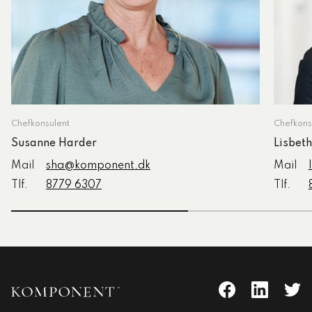
Chefkonsulent
Chefkons
Susanne Harder
Lisbet
Mail
sha@komponent.dk
Mail
Tlf.
8779 6307
Tlf.