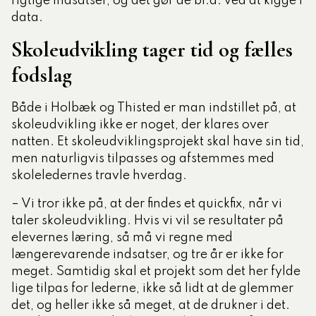
rigtige indsatser, og det gør de bl.a. ved at kigge i
data.
Skoleudvikling tager tid og fælles
fodslag
Både i Holbæk og Thisted er man indstillet på, at
skoleudvikling ikke er noget, der klares over
natten. Et skoleudviklingsprojekt skal have sin tid,
men naturligvis tilpasses og afstemmes med
skoleledernes travle hverdag.
– Vi tror ikke på, at der findes et quickfix, når vi
taler skoleudvikling. Hvis vi vil se resultater på
elevernes læring, så må vi regne med
længerevarende indsatser, og tre år er ikke for
meget. Samtidig skal et projekt som det her fylde
lige tilpas for lederne, ikke så lidt at de glemmer
det, og heller ikke så meget, at de drukner i det.