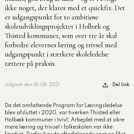
ikke noget, der klares med et quickfix. Det
er udgangspunkt for to ambitiøse
tlige Formidler- og
eruddannelse®
skoleudviklingsprojekter i Holbæk og
Thisted kommuner, som over tre år skal
forbedre elevernes læring og trivsel med
ligatoriske moduler – Kommunom
udgangspunkt i stærkere skoleledelse
tættere på praksis.
sesugen
Udgivet den 16-08-2021
Del link
Da det omfattende Program for Læringsledelse
blev afsluttet i 2020, var hverken Thisted eller
Holbæk kommuner i tvivl: Arbejdet med at sikre
mere læring og trivsel i folkeskolen var ikke