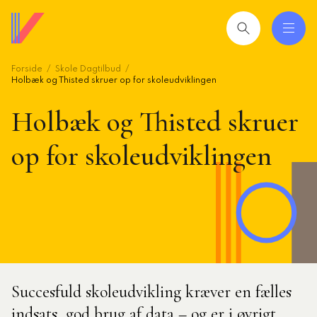
Gå
til
hovedindhold
Forside
Skole Dagtilbud
 og uddannelser
ing
Holbæk og Thisted skruer op for skoleudviklingen
Holbæk og Thisted skruer
mråder
op for skoleudviklingen
ing
seret
esøgte
smiljørådgiver
artikler
Succesfuld skoleudvikling kræver en fælles
 2026: Ledere der lykkes
indsats, god brug af data – og er i øvrigt