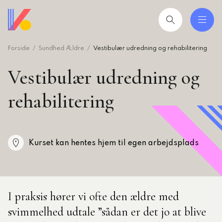
Gå
til
hovedindhold
Forside
Sundhed Ældre
Vestibulær udredning og rehabilitering
 og uddannelser
ing
Vestibulær udredning og
mråder
rehabilitering
ing
Kurset kan hentes hjem til egen arbejdsplads
seret
esøgte
smiljørådgiver
I praksis hører vi ofte den ældre med
artikler
svimmelhed udtale ”sådan er det jo at blive
 2026: Ledere der lykkes