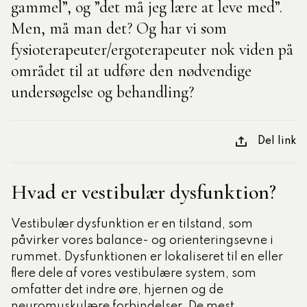
gammel”, og ”det må jeg lære at leve med”.
Men, må man det? Og har vi som
tlige Formidler- og
fysioterapeuter/ergoterapeuter nok viden på
eruddannelse®
området til at udføre den nødvendige
undersøgelse og behandling?
ligatoriske moduler – Kommunom
Del link
sesugen
Hvad er vestibulær dysfunktion?
Vestibulær dysfunktion er en tilstand, som
påvirker vores balance- og orienteringsevne i
rummet. Dysfunktionen er lokaliseret til en eller
flere dele af vores vestibulære system, som
omfatter det indre øre, hjernen og de
neuromuskulære forbindelser. De mest