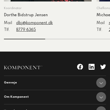
Koordinator
Chefkons
Dorthe Bidstrup Jensen
Micha
Mail
dbj@komponent.dk
Mail
Tlf.
8779 6365
Tlf.
Genveje
nent
Adresser
Om Komponent
hedsbrev
Om Komponent