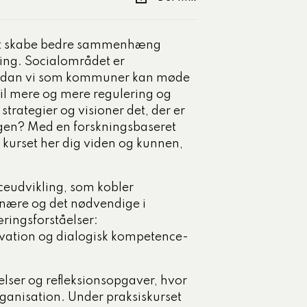
at skabe bedre sammenhæng
ling. Socialområdet er
ordan vi som kommuner kan møde
il mere og mere regulering og
trategier og visioner det, der er
gen? Med en forskningsbaseret
r kurset her dig viden og kunnen,
ceudvikling, som kobler
et nære og det nødvendige i
æringsforståelser:
tivation og dialogisk kompetence-
elser og refleksionsopgaver, hvor
rganisation. Under praksiskurset