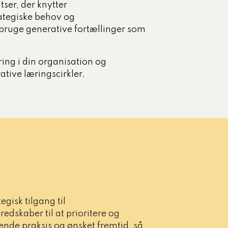
tser, der knytter
tegiske behov og
t bruge generative fortællinger som
æring i din organisation og
ative læringscirkler.
egisk tilgang til
edskaber til at prioritere og
nde praksis og ønsket fremtid, så