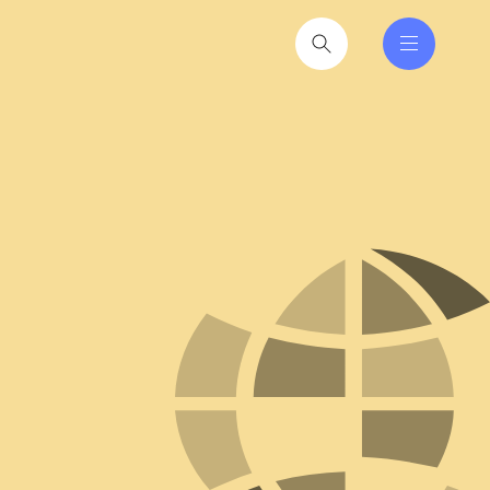
nferencer er den faglige
tere at få ind i hverdagen
2026
til hverdag for nyvalgte
itikere
2026
iseruddannelse®