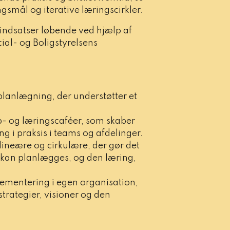
gsmål og iterative læringscirkler.
gsindsatser løbende ved hjælp af
al- og Boligstyrelsens
planlægning, der understøtter et
- og læringscaféer, som skaber
g i praksis i teams og afdelinger.
ineære og cirkulære, der gør det
r kan planlægges, og den læring,
plementering i egen organisation,
strategier, visioner og den