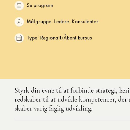
Se program
nelse
aområder
3 obligatoriske moduler – Kommunom
Målgruppe: Ledere, Konsulenter
k og demokrati
Type: Regionalt/Åbent kursus
e
rdsudvikling med
lisering
 personale
ter, processer og
ling
Styrk din evne til at forbinde strategi, lær
i, data og styring
redskaber til at udvikle kompetencer, der 
skaber varig faglig udvikling.
tning og administration
ecialiserede
nområde