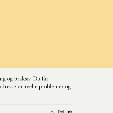
Med egne ord
Komponents t
Onlineforløb
kompetencer
Uddannelsesugen
Udgivet den 10-06-
Se alle artikle
ing og praksis. Du får
adresserer reelle problemer og
Del link