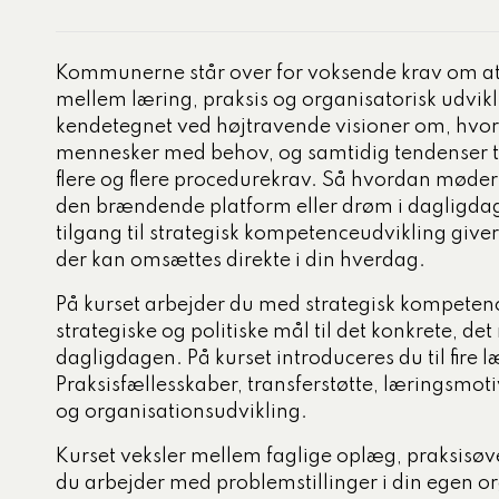
tigelse
ed og ældre
Kommunerne står over for voksende krav om 
mellem læring, praksis og organisatorisk udvik
ecialiserede børne- og
kendetegnet ved højtravende visioner om, hv
mråde
mennesker med behov, og samtidig tendenser t
og dagtilbud
flere og flere procedurekrav. Så hvordan møder s
den brændende platform eller drøm i dagligda
, miljø og klima
tilgang til strategisk kompetenceudvikling give
der kan omsættes direkte i din hverdag.
På kurset arbejder du med strategisk kompeten
strategiske og politiske mål til det konkrete, d
dagligdagen. På kurset introduceres du til fire l
Praksisfællesskaber, transferstøtte, læringsmo
og organisationsudvikling.
Kurset veksler mellem faglige oplæg, praksisøv
du arbejder med problemstillinger i din egen o