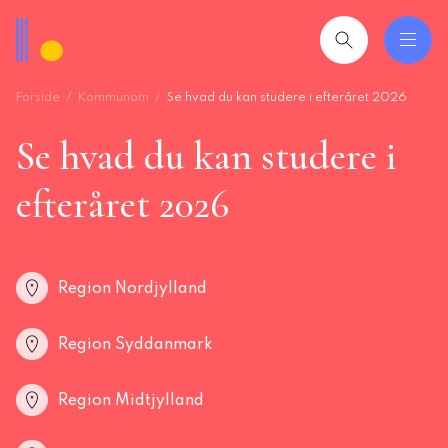
Gå
til
hovedindhold
Forside
Kommunom
Se hvad du kan studere i efteråret 2026
 og uddannelser
ing
Se hvad du kan studere i
mråder
efteråret 2026
ing
Region Nordjylland
seret
esøgte
Region Syddanmark
smiljørådgiver
artikler
Region Midtjylland
 2026: Ledere der lykkes