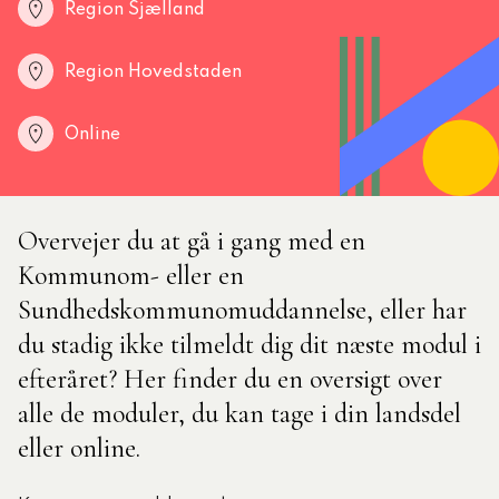
Region Sjælland
tlige Formidler- og
Region Hovedstaden
eruddannelse®
Online
ligatoriske moduler – Kommunom
Overvejer du at gå i gang med en
sesugen
Kommunom- eller en
Sundhedskommunomuddannelse, eller har
du stadig ikke tilmeldt dig dit næste modul i
efteråret? Her finder du en oversigt over
alle de moduler, du kan tage i din landsdel
eller online.