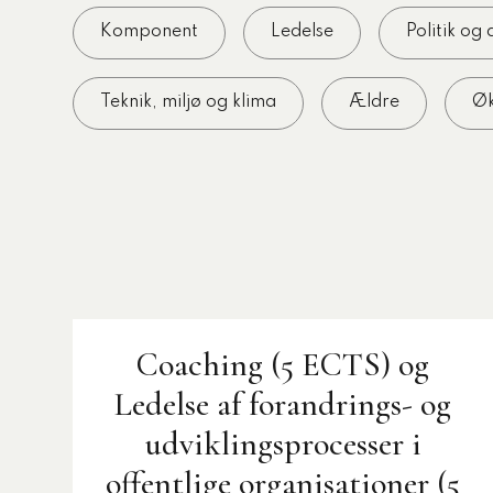
tigelse
Komponent
Ledelse
Politik og
ed og ældre
Teknik, miljø og klima
Ældre
Øk
ecialiserede børne- og
mråde
og dagtilbud
Type
Emne
, miljø og klima
Konference
Kursus
Online
Coaching (5 ECTS) og
Ledelse af forandrings- og
udviklingsprocesser i
offentlige organisationer (5