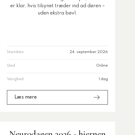
er klar, hvis tilsynet træder ind ad døren –
uden ekstra bøvl.
Startdato
24. september 2026
Sted
Online
Varighed
1 dag
Læs mere
Neurodagen 2026 - hjernen