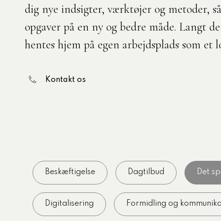
dig nye indsigter, værktøjer og metoder, s
nelse
aområder
opgaver på en ny og bedre måde. Langt de 
3 obligatoriske moduler – Kommunom
hentes hjem på egen arbejdsplads som et lo
k og demokrati
e
Kontakt os
rdsudvikling med
lisering
 personale
ter, processer og
ling
i, data og styring
Beskæftigelse
Dagtilbud
Det s
tning og administration
ecialiserede
Digitalisering
Formidling og kommunika
nområde