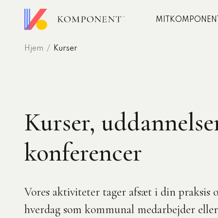
Gå
til
MITKOMPONEN
hovedindhold
Hjem
Kurser
er og
Udvikling
gning
annelser
Rådgivning
r
Analyse
Kurser, uddannelse
rencer
Skræddersyet lærin
fentlige
konferencer
uddannelse
Autoriseret
t besøgte
nomuddannelsen
arbejdsmiljør
edskommunomuddannelsen
Vores aktiviteter tager afsæt i din praksis 
rence
arer
hverdag som kommunal medarbejder eller l
træf 2026: Ledere der lykkes