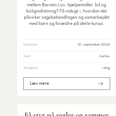
mellem Barnets Lov, hjælpemidler, bil og
boligindretning? Få indsigt i, hvordan det
påvirker sagsbehandlingen og samarbejdet
med børn og forældre på dette kursus.
Startdato
10. september 2026
Sted
Aarhus
Varighed
1 dag
Læs mere
Få styr på regler og rammer