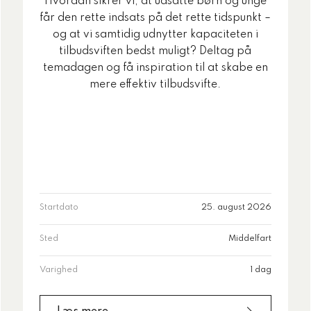
Hvordan sikrer vi, at udsatte børn og unge
får den rette indsats på det rette tidspunkt –
og at vi samtidig udnytter kapaciteten i
tilbudsviften bedst muligt? Deltag på
temadagen og få inspiration til at skabe en
mere effektiv tilbudsvifte.
Startdato
25. august 2026
Sted
Middelfart
Varighed
1 dag