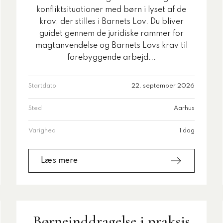
konfliktsituationer med børn i lyset af de
krav, der stilles i Barnets Lov. Du bliver
guidet gennem de juridiske rammer for
magtanvendelse og Barnets Lovs krav til
forebyggende arbejd...
Startdato
22. september 2026
Sted
Aarhus
Varighed
1 dag
Læs mere
Børneinddragelse i praksis