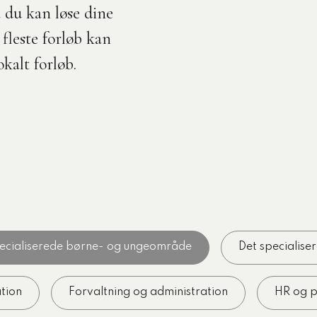
Med egne ord
å du kan løse dine
Komponents t
Onlineforløb
fleste forløb kan
kompetencer
Uddannelsesugen
kalt forløb.
Udgivet den 10-06-
Se alle artikle
pecialiserede børne- og ungeområde
Det specialis
tion
Forvaltning og administration
HR og p