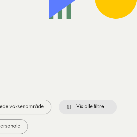
ilgang til AI-
2026
r
erede voksenområde
Vis alle filtre
ersonale