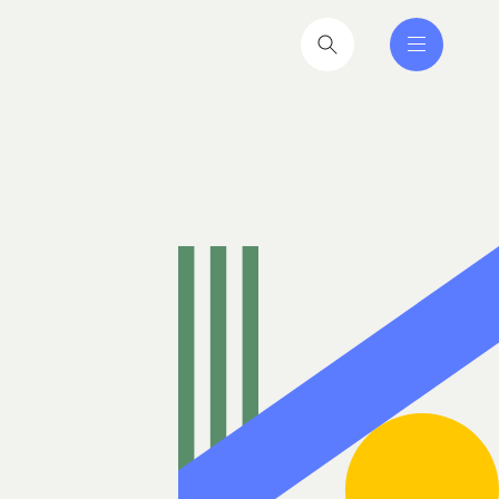
nferencer er den faglige
tere at få ind i hverdagen
2026
til hverdag for nyvalgte
itikere
2026
iseruddannelse®