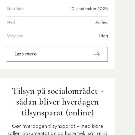
Startdato
10. september 2026
Sted
Aarhus
Varighed
1 dag
Læs mere
Tilsyn på socialområdet -
sådan bliver hverdagen
tilsynsparat (online)
Gør hverdagen tilsynsparat – med klare
roller, dokumentation og faste tjek, så I altid